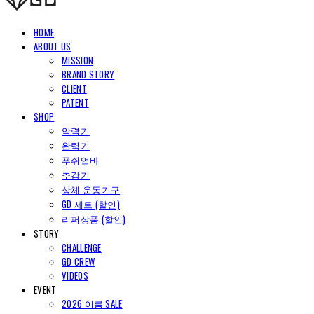
HOME
ABOUT US
MISSION
BRAND STORY
CLIENT
PATENT
SHOP
악력기
완력기
푸쉬업바
추감기
상체 운동기구
GD 세트 (할인)
리퍼상품 (할인)
STORY
CHALLENGE
GD CREW
VIDEOS
EVENT
2026 여름 SALE