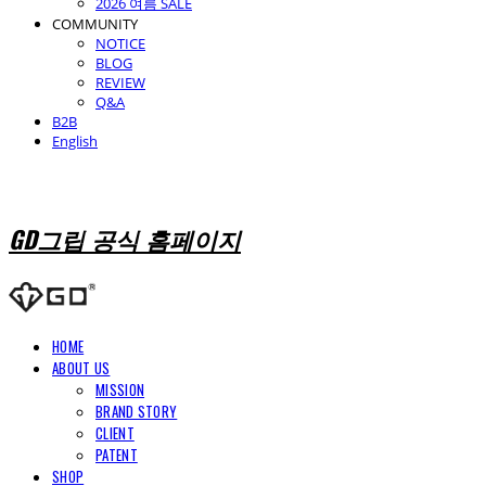
2026 여름 SALE
COMMUNITY
NOTICE
BLOG
REVIEW
Q&A
B2B
English
GD그립 공식 홈페이지
HOME
ABOUT US
MISSION
BRAND STORY
CLIENT
PATENT
SHOP