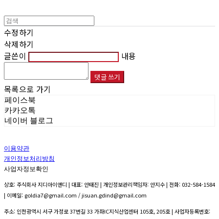
수정하기
삭제하기
글쓴이
내용
댓글 쓰기
목록으로 가기
페이스북
카카오톡
네이버 블로그
이용약관
개인정보처리방침
사업자정보확인
상호: 주식회사 지디아이앤디 | 대표: 안태진 | 개인정보관리책임자: 안지수 | 전화: 032-584-1584
| 이메일: goldia7@gmail.com / jisuan.gdind@gmail.com
주소: 인천광역시 서구 가정로 37번길 33 가좌IC지식산업센터 105호, 205호 | 사업자등록번호: