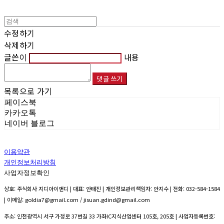
수정하기
삭제하기
글쓴이
내용
댓글 쓰기
목록으로 가기
페이스북
카카오톡
네이버 블로그
이용약관
개인정보처리방침
사업자정보확인
상호: 주식회사 지디아이앤디 | 대표: 안태진 | 개인정보관리책임자: 안지수 | 전화: 032-584-1584
| 이메일: goldia7@gmail.com / jisuan.gdind@gmail.com
주소: 인천광역시 서구 가정로 37번길 33 가좌IC지식산업센터 105호, 205호 | 사업자등록번호: