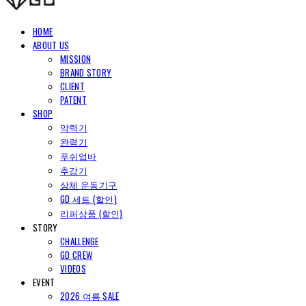
HOME
ABOUT US
MISSION
BRAND STORY
CLIENT
PATENT
SHOP
악력기
완력기
푸쉬업바
추감기
상체 운동기구
GD 세트 (할인)
리퍼상품 (할인)
STORY
CHALLENGE
GD CREW
VIDEOS
EVENT
2026 여름 SALE