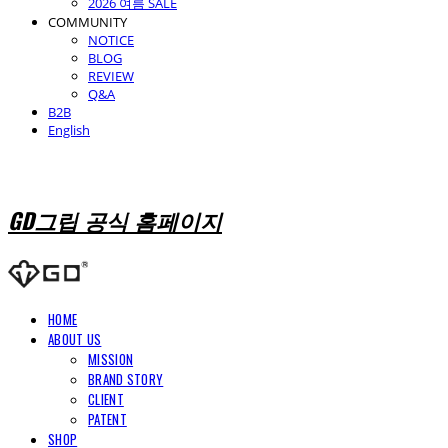
2026 여름 SALE
COMMUNITY
NOTICE
BLOG
REVIEW
Q&A
B2B
English
GD그립 공식 홈페이지
HOME
ABOUT US
MISSION
BRAND STORY
CLIENT
PATENT
SHOP