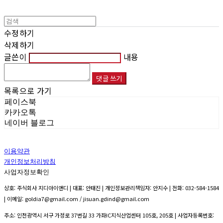
수정하기
삭제하기
글쓴이
내용
댓글 쓰기
목록으로 가기
페이스북
카카오톡
네이버 블로그
이용약관
개인정보처리방침
사업자정보확인
상호: 주식회사 지디아이앤디 | 대표: 안태진 | 개인정보관리책임자: 안지수 | 전화: 032-584-1584
| 이메일: goldia7@gmail.com / jisuan.gdind@gmail.com
주소: 인천광역시 서구 가정로 37번길 33 가좌IC지식산업센터 105호, 205호 | 사업자등록번호: