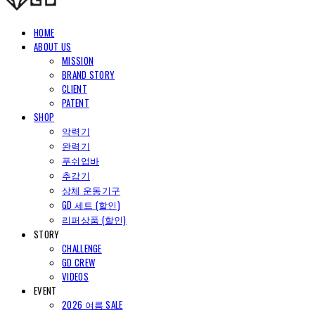
HOME
ABOUT US
MISSION
BRAND STORY
CLIENT
PATENT
SHOP
악력기
완력기
푸쉬업바
추감기
상체 운동기구
GD 세트 (할인)
리퍼상품 (할인)
STORY
CHALLENGE
GD CREW
VIDEOS
EVENT
2026 여름 SALE