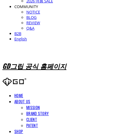
2026 여름 SALE
COMMUNITY
NOTICE
BLOG
REVIEW
Q&A
B2B
English
GD그립 공식 홈페이지
HOME
ABOUT US
MISSION
BRAND STORY
CLIENT
PATENT
SHOP