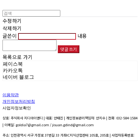
수정하기
삭제하기
글쓴이
내용
댓글 쓰기
목록으로 가기
페이스북
카카오톡
네이버 블로그
이용약관
개인정보처리방침
사업자정보확인
상호: 주식회사 지디아이앤디 | 대표: 안태진 | 개인정보관리책임자: 안지수 | 전화: 032-584-1584
| 이메일: goldia7@gmail.com / jisuan.gdind@gmail.com
주소: 인천광역시 서구 가정로 37번길 33 가좌IC지식산업센터 105호, 205호 | 사업자등록번호: