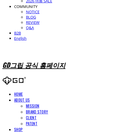
2026 여름 SALE
COMMUNITY
NOTICE
BLOG
REVIEW
Q&A
B2B
English
GD그립 공식 홈페이지
HOME
ABOUT US
MISSION
BRAND STORY
CLIENT
PATENT
SHOP