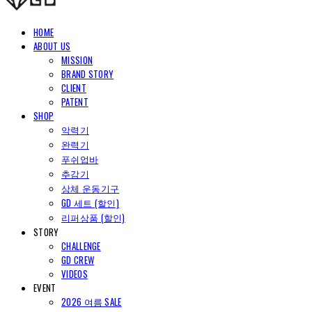
HOME
ABOUT US
MISSION
BRAND STORY
CLIENT
PATENT
SHOP
악력기
완력기
푸쉬업바
추감기
상체 운동기구
GD 세트 (할인)
리퍼상품 (할인)
STORY
CHALLENGE
GD CREW
VIDEOS
EVENT
2026 여름 SALE