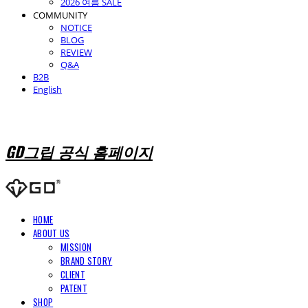
2026 여름 SALE
COMMUNITY
NOTICE
BLOG
REVIEW
Q&A
B2B
English
GD그립 공식 홈페이지
HOME
ABOUT US
MISSION
BRAND STORY
CLIENT
PATENT
SHOP