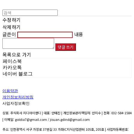
수정하기
삭제하기
글쓴이
내용
댓글 쓰기
목록으로 가기
페이스북
카카오톡
네이버 블로그
이용약관
개인정보처리방침
사업자정보확인
상호: 주식회사 지디아이앤디 | 대표: 안태진 | 개인정보관리책임자: 안지수 | 전화: 032-584-1584
| 이메일: goldia7@gmail.com / jisuan.gdind@gmail.com
주소: 인천광역시 서구 가정로 37번길 33 가좌IC지식산업센터 105호, 205호 | 사업자등록번호: