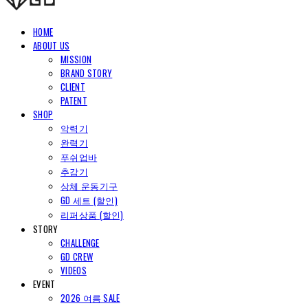
HOME
ABOUT US
MISSION
BRAND STORY
CLIENT
PATENT
SHOP
악력기
완력기
푸쉬업바
추감기
상체 운동기구
GD 세트 (할인)
리퍼상품 (할인)
STORY
CHALLENGE
GD CREW
VIDEOS
EVENT
2026 여름 SALE