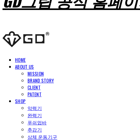
GD그립 공식 홈페
HOME
ABOUT US
MISSION
BRAND STORY
CLIENT
PATENT
SHOP
악력기
완력기
푸쉬업바
추감기
상체 운동기구