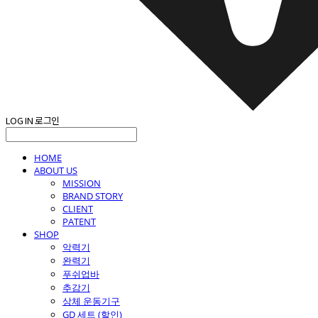
LOG IN
로그인
HOME
ABOUT US
MISSION
BRAND STORY
CLIENT
PATENT
SHOP
악력기
완력기
푸쉬업바
추감기
상체 운동기구
GD 세트 (할인)