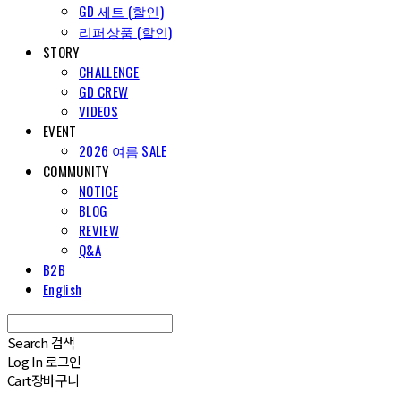
GD 세트 (할인)
리퍼상품 (할인)
STORY
CHALLENGE
GD CREW
VIDEOS
EVENT
2026 여름 SALE
COMMUNITY
NOTICE
BLOG
REVIEW
Q&A
B2B
English
Search
검색
Log In
로그인
Cart
장바구니