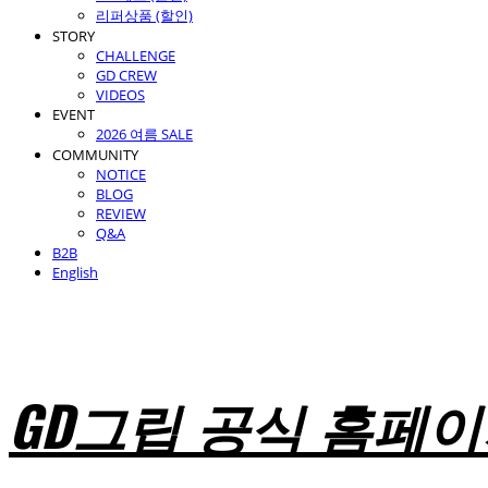
리퍼상품 (할인)
STORY
CHALLENGE
GD CREW
VIDEOS
EVENT
2026 여름 SALE
COMMUNITY
NOTICE
BLOG
REVIEW
Q&A
B2B
English
GD그립 공식 홈페