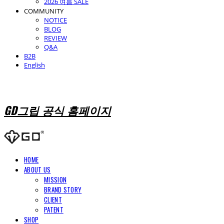
2026 여름 SALE
COMMUNITY
NOTICE
BLOG
REVIEW
Q&A
B2B
English
GD그립 공식 홈페이지
HOME
ABOUT US
MISSION
BRAND STORY
CLIENT
PATENT
SHOP