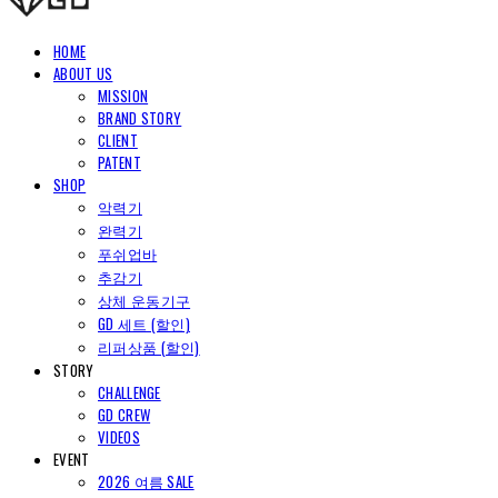
HOME
ABOUT US
MISSION
BRAND STORY
CLIENT
PATENT
SHOP
악력기
완력기
푸쉬업바
추감기
상체 운동기구
GD 세트 (할인)
리퍼상품 (할인)
STORY
CHALLENGE
GD CREW
VIDEOS
EVENT
2026 여름 SALE