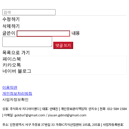
수정하기
삭제하기
글쓴이
내용
댓글 쓰기
목록으로 가기
페이스북
카카오톡
네이버 블로그
이용약관
개인정보처리방침
사업자정보확인
상호: 주식회사 지디아이앤디 | 대표: 안태진 | 개인정보관리책임자: 안지수 | 전화: 032-584-1584
| 이메일: goldia7@gmail.com / jisuan.gdind@gmail.com
주소: 인천광역시 서구 가정로 37번길 33 가좌IC지식산업센터 105호, 205호 | 사업자등록번호: