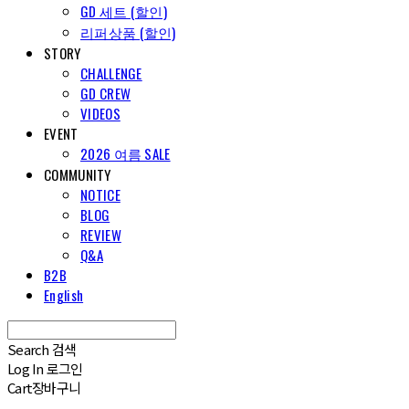
GD 세트 (할인)
리퍼상품 (할인)
STORY
CHALLENGE
GD CREW
VIDEOS
EVENT
2026 여름 SALE
COMMUNITY
NOTICE
BLOG
REVIEW
Q&A
B2B
English
Search
검색
Log In
로그인
Cart
장바구니