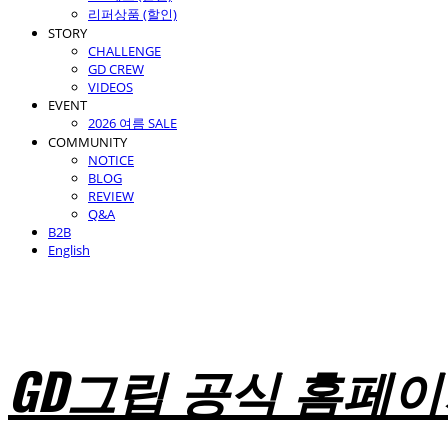
리퍼상품 (할인)
STORY
CHALLENGE
GD CREW
VIDEOS
EVENT
2026 여름 SALE
COMMUNITY
NOTICE
BLOG
REVIEW
Q&A
B2B
English
GD그립 공식 홈페