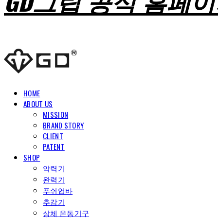
GD그립 공식 홈페
HOME
ABOUT US
MISSION
BRAND STORY
CLIENT
PATENT
SHOP
악력기
완력기
푸쉬업바
추감기
상체 운동기구