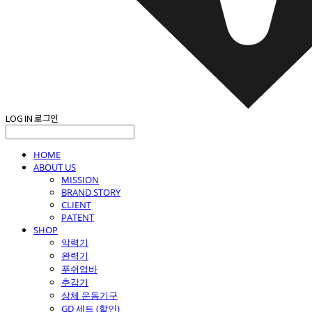
LOG IN
로그인
HOME
ABOUT US
MISSION
BRAND STORY
CLIENT
PATENT
SHOP
악력기
완력기
푸쉬업바
추감기
상체 운동기구
GD 세트 (할인)