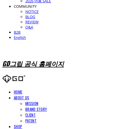
2026 여름 SALE
COMMUNITY
NOTICE
BLOG
REVIEW
Q&A
B2B
English
GD그립 공식 홈페이지
HOME
ABOUT US
MISSION
BRAND STORY
CLIENT
PATENT
SHOP