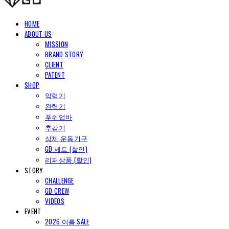
HOME
ABOUT US
MISSION
BRAND STORY
CLIENT
PATENT
SHOP
악력기
완력기
푸쉬업바
추감기
상체 운동기구
GD 세트 (할인)
리퍼상품 (할인)
STORY
CHALLENGE
GD CREW
VIDEOS
EVENT
2026 여름 SALE