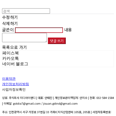
수정하기
삭제하기
글쓴이
내용
댓글 쓰기
목록으로 가기
페이스북
카카오톡
네이버 블로그
이용약관
개인정보처리방침
사업자정보확인
상호: 주식회사 지디아이앤디 | 대표: 안태진 | 개인정보관리책임자: 안지수 | 전화: 032-584-1584
| 이메일: goldia7@gmail.com / jisuan.gdind@gmail.com
주소: 인천광역시 서구 가정로 37번길 33 가좌IC지식산업센터 105호, 205호 | 사업자등록번호: