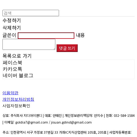
수정하기
삭제하기
글쓴이
내용
댓글 쓰기
목록으로 가기
페이스북
카카오톡
네이버 블로그
이용약관
개인정보처리방침
사업자정보확인
상호: 주식회사 지디아이앤디 | 대표: 안태진 | 개인정보관리책임자: 안지수 | 전화: 032-584-1584
| 이메일: goldia7@gmail.com / jisuan.gdind@gmail.com
주소: 인천광역시 서구 가정로 37번길 33 가좌IC지식산업센터 105호, 205호 | 사업자등록번호: