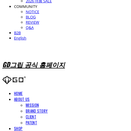
2026 여름 SALE
COMMUNITY
NOTICE
BLOG
REVIEW
Q&A
B2B
English
GD그립 공식 홈페이지
HOME
ABOUT US
MISSION
BRAND STORY
CLIENT
PATENT
SHOP