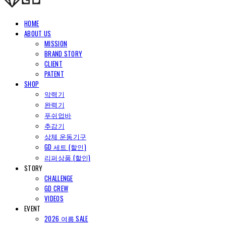
HOME
ABOUT US
MISSION
BRAND STORY
CLIENT
PATENT
SHOP
악력기
완력기
푸쉬업바
추감기
상체 운동기구
GD 세트 (할인)
리퍼상품 (할인)
STORY
CHALLENGE
GD CREW
VIDEOS
EVENT
2026 여름 SALE