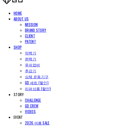
HOME
ABOUT US
MISSION
BRAND STORY
CLIENT
PATENT
SHOP
악력기
완력기
푸쉬업바
추감기
상체 운동기구
GD 세트 (할인)
리퍼상품 (할인)
STORY
CHALLENGE
GD CREW
VIDEOS
EVENT
2026 여름 SALE