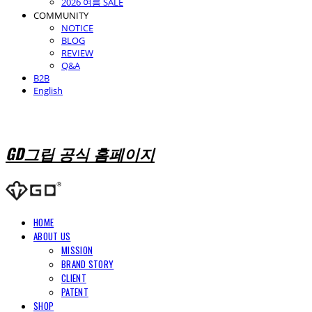
2026 여름 SALE
COMMUNITY
NOTICE
BLOG
REVIEW
Q&A
B2B
English
GD그립 공식 홈페이지
HOME
ABOUT US
MISSION
BRAND STORY
CLIENT
PATENT
SHOP