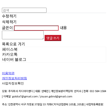
수정하기
삭제하기
글쓴이
내용
댓글 쓰기
목록으로 가기
페이스북
카카오톡
네이버 블로그
이용약관
개인정보처리방침
사업자정보확인
상호: 주식회사 지디아이앤디 | 대표: 안태진 | 개인정보관리책임자: 안지수 | 전화: 032-584-1584
| 이메일: goldia7@gmail.com / jisuan.gdind@gmail.com
주소: 인천광역시 서구 가정로 37번길 33 가좌IC지식산업센터 105호, 205호 | 사업자등록번호: