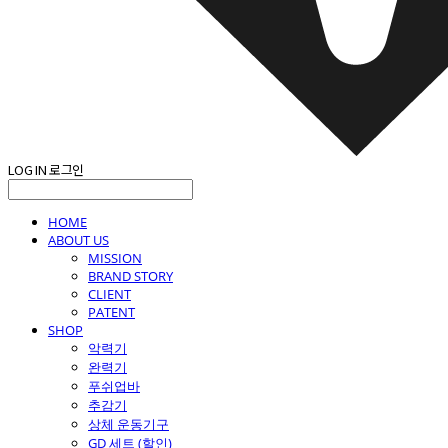
LOG IN
로그인
HOME
ABOUT US
MISSION
BRAND STORY
CLIENT
PATENT
SHOP
악력기
완력기
푸쉬업바
추감기
상체 운동기구
GD 세트 (할인)