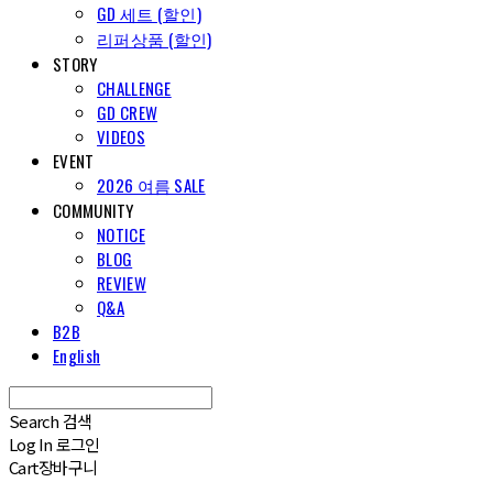
GD 세트 (할인)
리퍼상품 (할인)
STORY
CHALLENGE
GD CREW
VIDEOS
EVENT
2026 여름 SALE
COMMUNITY
NOTICE
BLOG
REVIEW
Q&A
B2B
English
Search
검색
Log In
로그인
Cart
장바구니