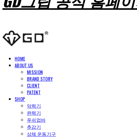
GD그립 공식 홈페
HOME
ABOUT US
MISSION
BRAND STORY
CLIENT
PATENT
SHOP
악력기
완력기
푸쉬업바
추감기
상체 운동기구