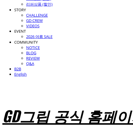
리퍼상품 (할인)
STORY
CHALLENGE
GD CREW
VIDEOS
EVENT
2026 여름 SALE
COMMUNITY
NOTICE
BLOG
REVIEW
Q&A
B2B
English
GD그립 공식 홈페