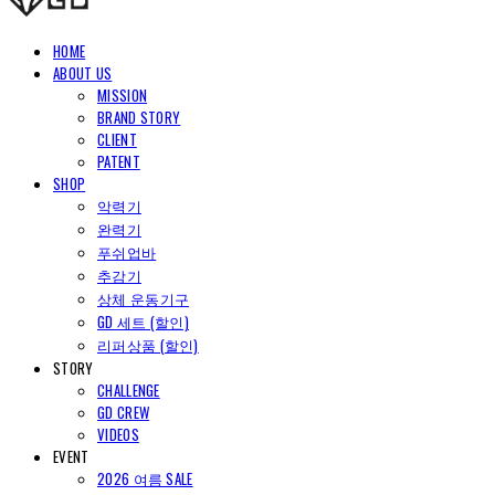
HOME
ABOUT US
MISSION
BRAND STORY
CLIENT
PATENT
SHOP
악력기
완력기
푸쉬업바
추감기
상체 운동기구
GD 세트 (할인)
리퍼상품 (할인)
STORY
CHALLENGE
GD CREW
VIDEOS
EVENT
2026 여름 SALE