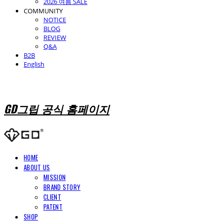
2026 여름 SALE
COMMUNITY
NOTICE
BLOG
REVIEW
Q&A
B2B
English
GD그립 공식 홈페이지
HOME
ABOUT US
MISSION
BRAND STORY
CLIENT
PATENT
SHOP