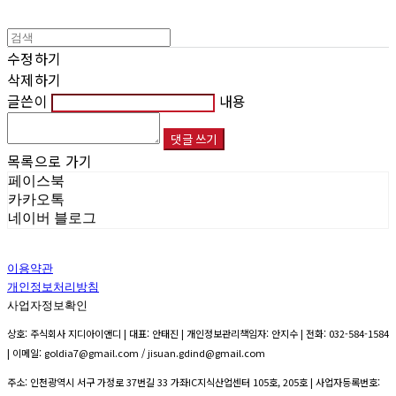
수정하기
삭제하기
글쓴이
내용
댓글 쓰기
목록으로 가기
페이스북
카카오톡
네이버 블로그
이용약관
개인정보처리방침
사업자정보확인
상호: 주식회사 지디아이앤디 | 대표: 안태진 | 개인정보관리책임자: 안지수 | 전화: 032-584-1584
| 이메일: goldia7@gmail.com / jisuan.gdind@gmail.com
주소: 인천광역시 서구 가정로 37번길 33 가좌IC지식산업센터 105호, 205호 | 사업자등록번호: