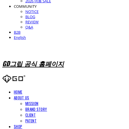
2026 여름 SALE
COMMUNITY
NOTICE
BLOG
REVIEW
Q&A
B2B
English
GD그립 공식 홈페이지
HOME
ABOUT US
MISSION
BRAND STORY
CLIENT
PATENT
SHOP