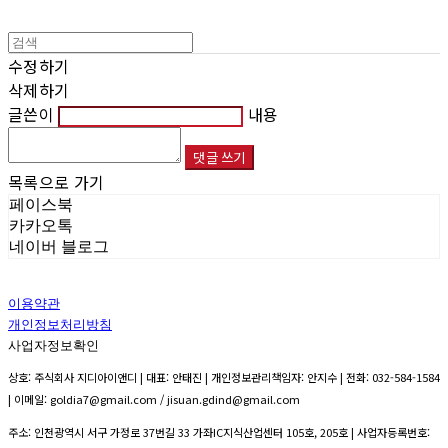
수정하기
삭제하기
글쓴이
내용
댓글 쓰기
목록으로 가기
페이스북
카카오톡
네이버 블로그
이용약관
개인정보처리방침
사업자정보확인
상호: 주식회사 지디아이앤디 | 대표: 안태진 | 개인정보관리책임자: 안지수 | 전화: 032-584-1584
| 이메일: goldia7@gmail.com / jisuan.gdind@gmail.com
주소: 인천광역시 서구 가정로 37번길 33 가좌IC지식산업센터 105호, 205호 | 사업자등록번호: