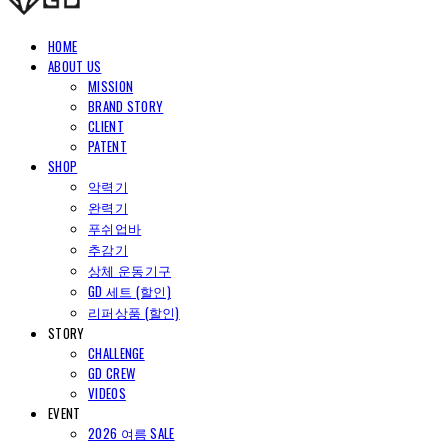
HOME
ABOUT US
MISSION
BRAND STORY
CLIENT
PATENT
SHOP
악력기
완력기
푸쉬업바
추감기
상체 운동기구
GD 세트 (할인)
리퍼상품 (할인)
STORY
CHALLENGE
GD CREW
VIDEOS
EVENT
2026 여름 SALE