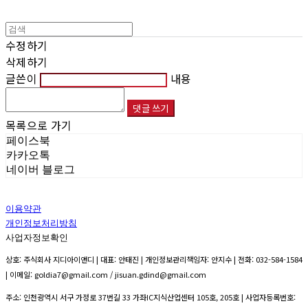
수정하기
삭제하기
글쓴이
내용
댓글 쓰기
목록으로 가기
페이스북
카카오톡
네이버 블로그
이용약관
개인정보처리방침
사업자정보확인
상호: 주식회사 지디아이앤디 | 대표: 안태진 | 개인정보관리책임자: 안지수 | 전화: 032-584-1584
| 이메일: goldia7@gmail.com / jisuan.gdind@gmail.com
주소: 인천광역시 서구 가정로 37번길 33 가좌IC지식산업센터 105호, 205호 | 사업자등록번호: