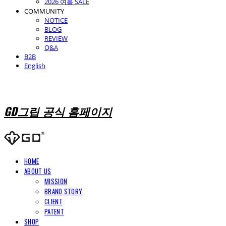
2026 여름 SALE
COMMUNITY
NOTICE
BLOG
REVIEW
Q&A
B2B
English
GD그립 공식 홈페이지
HOME
ABOUT US
MISSION
BRAND STORY
CLIENT
PATENT
SHOP