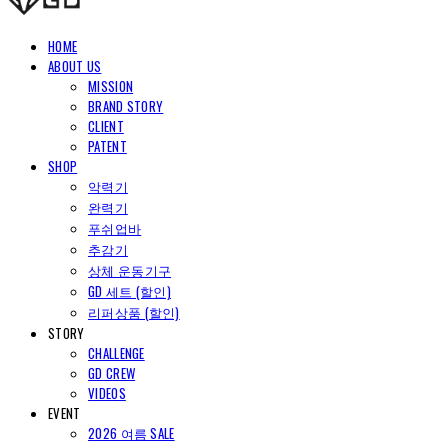
HOME
ABOUT US
MISSION
BRAND STORY
CLIENT
PATENT
SHOP
악력기
완력기
푸쉬업바
추감기
상체 운동기구
GD 세트 (할인)
리퍼상품 (할인)
STORY
CHALLENGE
GD CREW
VIDEOS
EVENT
2026 여름 SALE