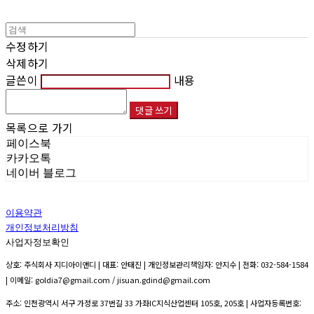
수정하기
삭제하기
글쓴이
내용
댓글 쓰기
목록으로 가기
페이스북
카카오톡
네이버 블로그
이용약관
개인정보처리방침
사업자정보확인
상호: 주식회사 지디아이앤디 | 대표: 안태진 | 개인정보관리책임자: 안지수 | 전화: 032-584-1584
| 이메일: goldia7@gmail.com / jisuan.gdind@gmail.com
주소: 인천광역시 서구 가정로 37번길 33 가좌IC지식산업센터 105호, 205호 | 사업자등록번호: