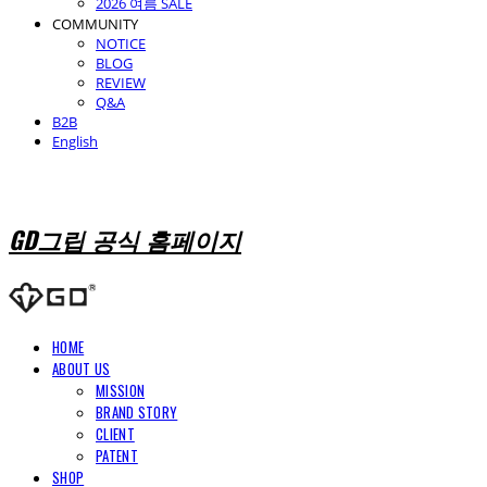
2026 여름 SALE
COMMUNITY
NOTICE
BLOG
REVIEW
Q&A
B2B
English
GD그립 공식 홈페이지
HOME
ABOUT US
MISSION
BRAND STORY
CLIENT
PATENT
SHOP