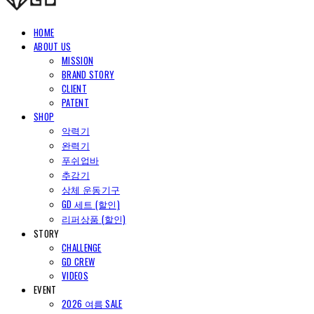
HOME
ABOUT US
MISSION
BRAND STORY
CLIENT
PATENT
SHOP
악력기
완력기
푸쉬업바
추감기
상체 운동기구
GD 세트 (할인)
리퍼상품 (할인)
STORY
CHALLENGE
GD CREW
VIDEOS
EVENT
2026 여름 SALE