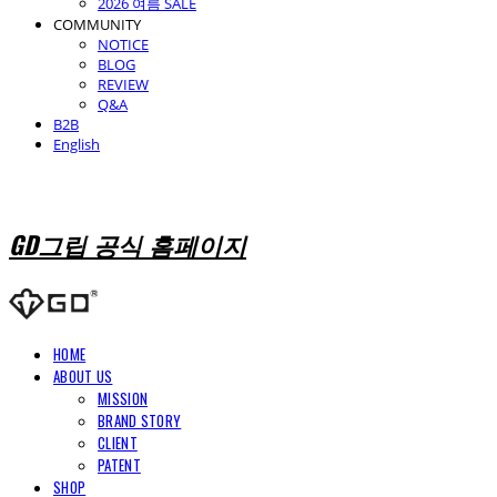
2026 여름 SALE
COMMUNITY
NOTICE
BLOG
REVIEW
Q&A
B2B
English
GD그립 공식 홈페이지
HOME
ABOUT US
MISSION
BRAND STORY
CLIENT
PATENT
SHOP