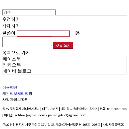
수정하기
삭제하기
글쓴이
내용
댓글 쓰기
목록으로 가기
페이스북
카카오톡
네이버 블로그
이용약관
개인정보처리방침
사업자정보확인
상호: 주식회사 지디아이앤디 | 대표: 안태진 | 개인정보관리책임자: 안지수 | 전화: 032-584-1584
| 이메일: goldia7@gmail.com / jisuan.gdind@gmail.com
주소: 인천광역시 서구 가정로 37번길 33 가좌IC지식산업센터 105호, 205호 | 사업자등록번호: