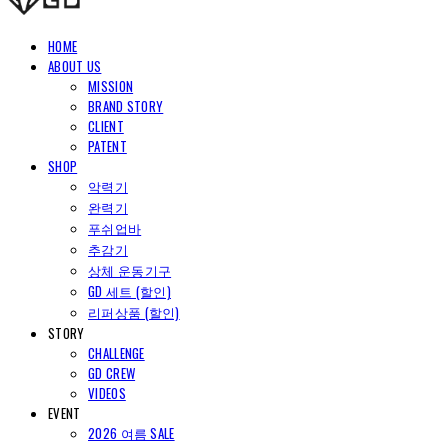
HOME
ABOUT US
MISSION
BRAND STORY
CLIENT
PATENT
SHOP
악력기
완력기
푸쉬업바
추감기
상체 운동기구
GD 세트 (할인)
리퍼상품 (할인)
STORY
CHALLENGE
GD CREW
VIDEOS
EVENT
2026 여름 SALE