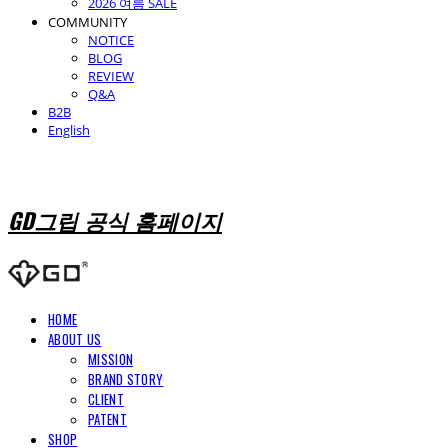
2026 여름 SALE
COMMUNITY
NOTICE
BLOG
REVIEW
Q&A
B2B
English
GD그립 공식 홈페이지
HOME
ABOUT US
MISSION
BRAND STORY
CLIENT
PATENT
SHOP