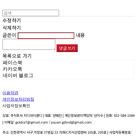
수정하기
삭제하기
글쓴이
내용
댓글 쓰기
목록으로 가기
페이스북
카카오톡
네이버 블로그
이용약관
개인정보처리방침
사업자정보확인
상호: 주식회사 지디아이앤디 | 대표: 안태진 | 개인정보관리책임자: 안지수 | 전화: 032-584-1584
| 이메일: goldia7@gmail.com / jisuan.gdind@gmail.com
주소: 인천광역시 서구 가정로 37번길 33 가좌IC지식산업센터 105호, 205호 | 사업자등록번호: