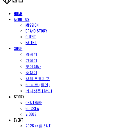
HOME
ABOUT US
MISSION
BRAND STORY
CLIENT
PATENT
SHOP
악력기
완력기
푸쉬업바
추감기
상체 운동기구
GD 세트 (할인)
리퍼상품 (할인)
STORY
CHALLENGE
GD CREW
VIDEOS
EVENT
2026 여름 SALE