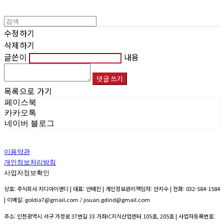
수정하기
삭제하기
글쓴이
내용
댓글 쓰기
목록으로 가기
페이스북
카카오톡
네이버 블로그
이용약관
개인정보처리방침
사업자정보확인
상호: 주식회사 지디아이앤디 | 대표: 안태진 | 개인정보관리책임자: 안지수 | 전화: 032-584-1584
| 이메일: goldia7@gmail.com / jisuan.gdind@gmail.com
주소: 인천광역시 서구 가정로 37번길 33 가좌IC지식산업센터 105호, 205호 | 사업자등록번호: