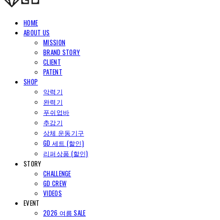
HOME
ABOUT US
MISSION
BRAND STORY
CLIENT
PATENT
SHOP
악력기
완력기
푸쉬업바
추감기
상체 운동기구
GD 세트 (할인)
리퍼상품 (할인)
STORY
CHALLENGE
GD CREW
VIDEOS
EVENT
2026 여름 SALE