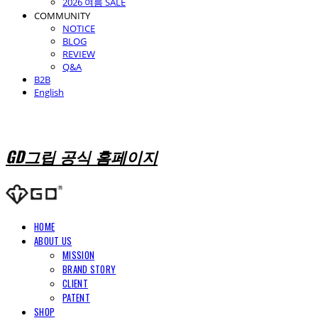
2026 여름 SALE
COMMUNITY
NOTICE
BLOG
REVIEW
Q&A
B2B
English
GD그립 공식 홈페이지
HOME
ABOUT US
MISSION
BRAND STORY
CLIENT
PATENT
SHOP