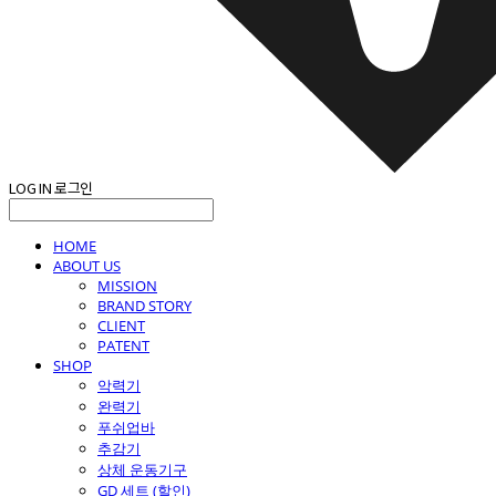
LOG IN
로그인
HOME
ABOUT US
MISSION
BRAND STORY
CLIENT
PATENT
SHOP
악력기
완력기
푸쉬업바
추감기
상체 운동기구
GD 세트 (할인)