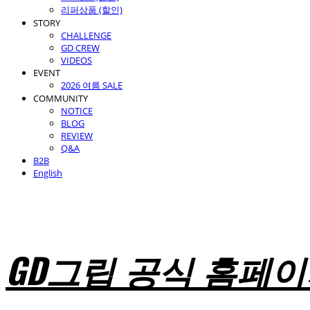
리퍼상품 (할인)
STORY
CHALLENGE
GD CREW
VIDEOS
EVENT
2026 여름 SALE
COMMUNITY
NOTICE
BLOG
REVIEW
Q&A
B2B
English
GD그립 공식 홈페