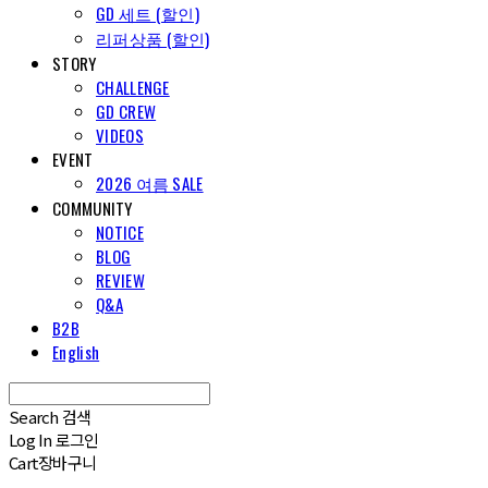
GD 세트 (할인)
리퍼상품 (할인)
STORY
CHALLENGE
GD CREW
VIDEOS
EVENT
2026 여름 SALE
COMMUNITY
NOTICE
BLOG
REVIEW
Q&A
B2B
English
Search
검색
Log In
로그인
Cart
장바구니