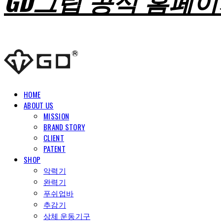
GD그립 공식 홈페
HOME
ABOUT US
MISSION
BRAND STORY
CLIENT
PATENT
SHOP
악력기
완력기
푸쉬업바
추감기
상체 운동기구