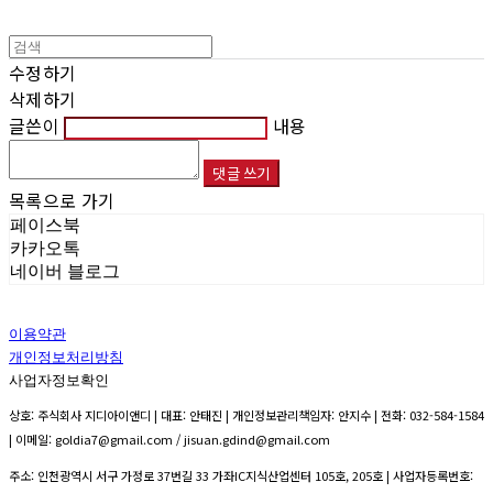
수정하기
삭제하기
글쓴이
내용
댓글 쓰기
목록으로 가기
페이스북
카카오톡
네이버 블로그
이용약관
개인정보처리방침
사업자정보확인
상호: 주식회사 지디아이앤디 | 대표: 안태진 | 개인정보관리책임자: 안지수 | 전화: 032-584-1584
| 이메일: goldia7@gmail.com / jisuan.gdind@gmail.com
주소: 인천광역시 서구 가정로 37번길 33 가좌IC지식산업센터 105호, 205호 | 사업자등록번호: