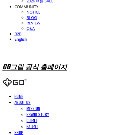
2026 여름 SALE
COMMUNITY
NOTICE
BLOG
REVIEW
Q&A
B2B
English
GD그립 공식 홈페이지
HOME
ABOUT US
MISSION
BRAND STORY
CLIENT
PATENT
SHOP