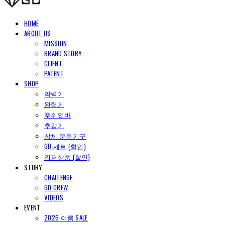
HOME
ABOUT US
MISSION
BRAND STORY
CLIENT
PATENT
SHOP
악력기
완력기
푸쉬업바
추감기
상체 운동기구
GD 세트 (할인)
리퍼상품 (할인)
STORY
CHALLENGE
GD CREW
VIDEOS
EVENT
2026 여름 SALE