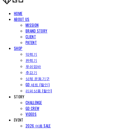
HOME
ABOUT US
MISSION
BRAND STORY
CLIENT
PATENT
SHOP
악력기
완력기
푸쉬업바
추감기
상체 운동기구
GD 세트 (할인)
리퍼상품 (할인)
STORY
CHALLENGE
GD CREW
VIDEOS
EVENT
2026 여름 SALE