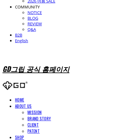
2026 여름 SALE
COMMUNITY
NOTICE
BLOG
REVIEW
Q&A
B2B
English
GD그립 공식 홈페이지
HOME
ABOUT US
MISSION
BRAND STORY
CLIENT
PATENT
SHOP