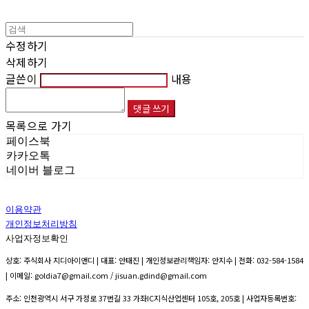
수정하기
삭제하기
글쓴이
내용
댓글 쓰기
목록으로 가기
페이스북
카카오톡
네이버 블로그
이용약관
개인정보처리방침
사업자정보확인
상호: 주식회사 지디아이앤디 | 대표: 안태진 | 개인정보관리책임자: 안지수 | 전화: 032-584-1584
| 이메일: goldia7@gmail.com / jisuan.gdind@gmail.com
주소: 인천광역시 서구 가정로 37번길 33 가좌IC지식산업센터 105호, 205호 | 사업자등록번호: