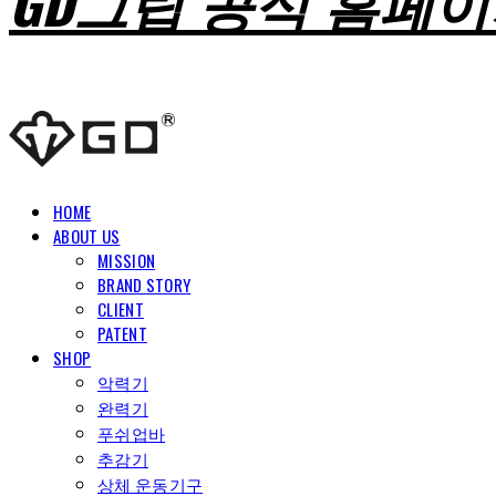
GD그립 공식 홈페
HOME
ABOUT US
MISSION
BRAND STORY
CLIENT
PATENT
SHOP
악력기
완력기
푸쉬업바
추감기
상체 운동기구