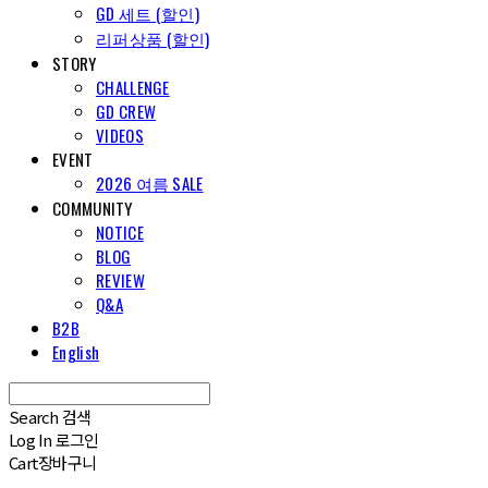
GD 세트 (할인)
리퍼상품 (할인)
STORY
CHALLENGE
GD CREW
VIDEOS
EVENT
2026 여름 SALE
COMMUNITY
NOTICE
BLOG
REVIEW
Q&A
B2B
English
Search
검색
Log In
로그인
Cart
장바구니