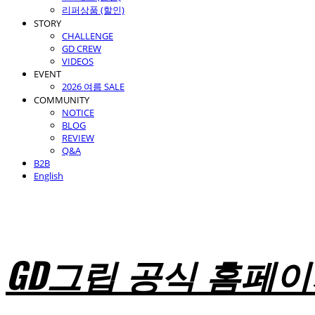
리퍼상품 (할인)
STORY
CHALLENGE
GD CREW
VIDEOS
EVENT
2026 여름 SALE
COMMUNITY
NOTICE
BLOG
REVIEW
Q&A
B2B
English
GD그립 공식 홈페