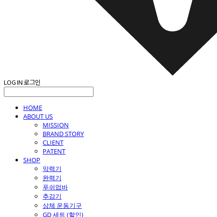
LOG IN
로그인
HOME
ABOUT US
MISSION
BRAND STORY
CLIENT
PATENT
SHOP
악력기
완력기
푸쉬업바
추감기
상체 운동기구
GD 세트 (할인)