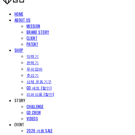
HOME
ABOUT US
MISSION
BRAND STORY
CLIENT
PATENT
SHOP
악력기
완력기
푸쉬업바
추감기
상체 운동기구
GD 세트 (할인)
리퍼상품 (할인)
STORY
CHALLENGE
GD CREW
VIDEOS
EVENT
2026 여름 SALE