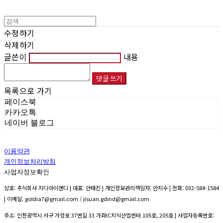
수정하기
삭제하기
글쓴이
내용
댓글 쓰기
목록으로 가기
페이스북
카카오톡
네이버 블로그
이용약관
개인정보처리방침
사업자정보확인
상호: 주식회사 지디아이앤디 | 대표: 안태진 | 개인정보관리책임자: 안지수 | 전화: 032-584-1584
| 이메일: goldia7@gmail.com / jisuan.gdind@gmail.com
주소: 인천광역시 서구 가정로 37번길 33 가좌IC지식산업센터 105호, 205호 | 사업자등록번호: