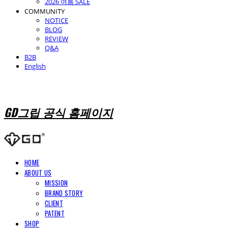
2026 여름 SALE
COMMUNITY
NOTICE
BLOG
REVIEW
Q&A
B2B
English
GD그립 공식 홈페이지
HOME
ABOUT US
MISSION
BRAND STORY
CLIENT
PATENT
SHOP