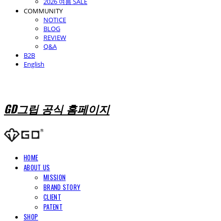
2026 여름 SALE
COMMUNITY
NOTICE
BLOG
REVIEW
Q&A
B2B
English
GD그립 공식 홈페이지
HOME
ABOUT US
MISSION
BRAND STORY
CLIENT
PATENT
SHOP