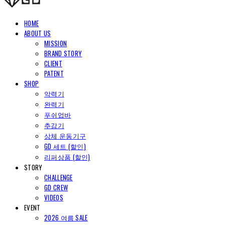
HOME
ABOUT US
MISSION
BRAND STORY
CLIENT
PATENT
SHOP
악력기
완력기
푸쉬업바
추감기
상체 운동기구
GD 세트 (할인)
리퍼상품 (할인)
STORY
CHALLENGE
GD CREW
VIDEOS
EVENT
2026 여름 SALE