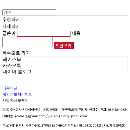
수정하기
삭제하기
글쓴이
내용
댓글 쓰기
목록으로 가기
페이스북
카카오톡
네이버 블로그
이용약관
개인정보처리방침
사업자정보확인
상호: 주식회사 지디아이앤디 | 대표: 안태진 | 개인정보관리책임자: 안지수 | 전화: 032-584-1584
| 이메일: goldia7@gmail.com / jisuan.gdind@gmail.com
주소: 인천광역시 서구 가정로 37번길 33 가좌IC지식산업센터 105호, 205호 | 사업자등록번호: