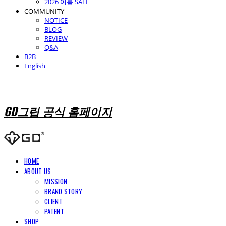
2026 여름 SALE
COMMUNITY
NOTICE
BLOG
REVIEW
Q&A
B2B
English
GD그립 공식 홈페이지
HOME
ABOUT US
MISSION
BRAND STORY
CLIENT
PATENT
SHOP