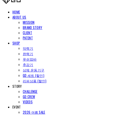
HOME
ABOUT US
MISSION
BRAND STORY
CLIENT
PATENT
SHOP
악력기
완력기
푸쉬업바
추감기
상체 운동기구
GD 세트 (할인)
리퍼상품 (할인)
STORY
CHALLENGE
GD CREW
VIDEOS
EVENT
2026 여름 SALE