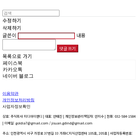
수정하기
삭제하기
글쓴이
내용
댓글 쓰기
목록으로 가기
페이스북
카카오톡
네이버 블로그
이용약관
개인정보처리방침
사업자정보확인
상호: 주식회사 지디아이앤디 | 대표: 안태진 | 개인정보관리책임자: 안지수 | 전화: 032-584-1584
| 이메일: goldia7@gmail.com / jisuan.gdind@gmail.com
주소: 인천광역시 서구 가정로 37번길 33 가좌IC지식산업센터 105호, 205호 | 사업자등록번호: