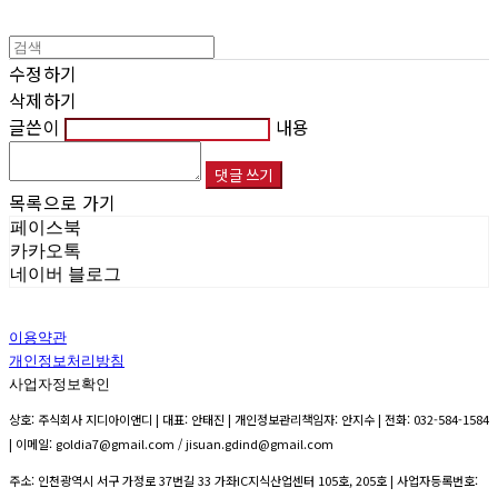
수정하기
삭제하기
글쓴이
내용
댓글 쓰기
목록으로 가기
페이스북
카카오톡
네이버 블로그
이용약관
개인정보처리방침
사업자정보확인
상호: 주식회사 지디아이앤디 | 대표: 안태진 | 개인정보관리책임자: 안지수 | 전화: 032-584-1584
| 이메일: goldia7@gmail.com / jisuan.gdind@gmail.com
주소: 인천광역시 서구 가정로 37번길 33 가좌IC지식산업센터 105호, 205호 | 사업자등록번호: