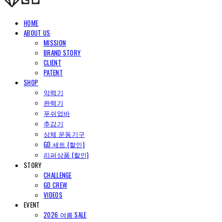
HOME
ABOUT US
MISSION
BRAND STORY
CLIENT
PATENT
SHOP
악력기
완력기
푸쉬업바
추감기
상체 운동기구
GD 세트 (할인)
리퍼상품 (할인)
STORY
CHALLENGE
GD CREW
VIDEOS
EVENT
2026 여름 SALE