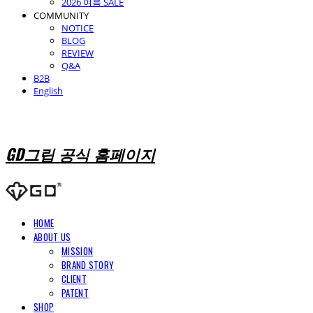
2026 여름 SALE
COMMUNITY
NOTICE
BLOG
REVIEW
Q&A
B2B
English
GD그립 공식 홈페이지
HOME
ABOUT US
MISSION
BRAND STORY
CLIENT
PATENT
SHOP