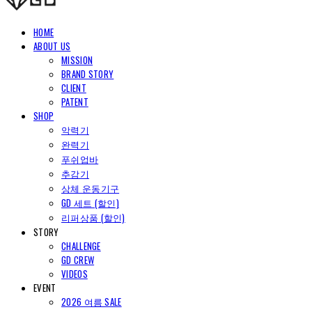
HOME
ABOUT US
MISSION
BRAND STORY
CLIENT
PATENT
SHOP
악력기
완력기
푸쉬업바
추감기
상체 운동기구
GD 세트 (할인)
리퍼상품 (할인)
STORY
CHALLENGE
GD CREW
VIDEOS
EVENT
2026 여름 SALE