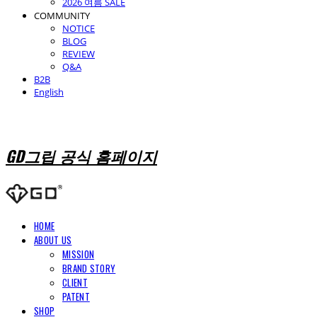
2026 여름 SALE
COMMUNITY
NOTICE
BLOG
REVIEW
Q&A
B2B
English
GD그립 공식 홈페이지
HOME
ABOUT US
MISSION
BRAND STORY
CLIENT
PATENT
SHOP