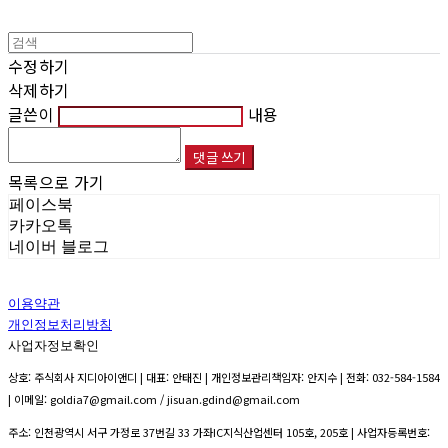
수정하기
삭제하기
글쓴이
내용
댓글 쓰기
목록으로 가기
페이스북
카카오톡
네이버 블로그
이용약관
개인정보처리방침
사업자정보확인
상호: 주식회사 지디아이앤디 | 대표: 안태진 | 개인정보관리책임자: 안지수 | 전화: 032-584-1584
| 이메일: goldia7@gmail.com / jisuan.gdind@gmail.com
주소: 인천광역시 서구 가정로 37번길 33 가좌IC지식산업센터 105호, 205호 | 사업자등록번호: