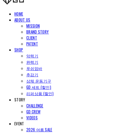
HOME
ABOUT US
MISSION
BRAND STORY
CLIENT
PATENT
SHOP
악력기
완력기
푸쉬업바
추감기
상체 운동기구
GD 세트 (할인)
리퍼상품 (할인)
STORY
CHALLENGE
GD CREW
VIDEOS
EVENT
2026 여름 SALE