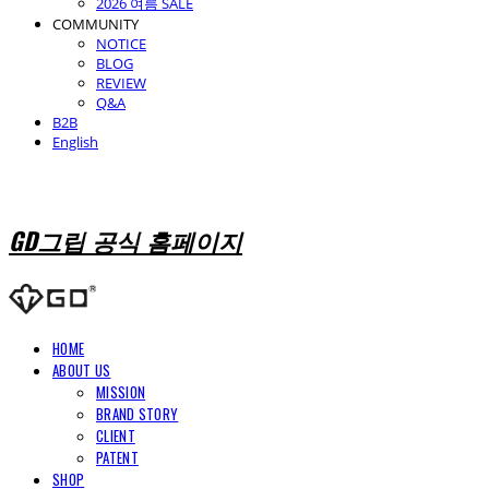
2026 여름 SALE
COMMUNITY
NOTICE
BLOG
REVIEW
Q&A
B2B
English
GD그립 공식 홈페이지
HOME
ABOUT US
MISSION
BRAND STORY
CLIENT
PATENT
SHOP