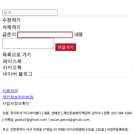
수정하기
삭제하기
글쓴이
내용
댓글 쓰기
목록으로 가기
페이스북
카카오톡
네이버 블로그
이용약관
개인정보처리방침
사업자정보확인
상호: 주식회사 지디아이앤디 | 대표: 안태진 | 개인정보관리책임자: 안지수 | 전화: 032-584-1584
| 이메일: goldia7@gmail.com / jisuan.gdind@gmail.com
주소: 인천광역시 서구 가정로 37번길 33 가좌IC지식산업센터 105호, 205호 | 사업자등록번호: