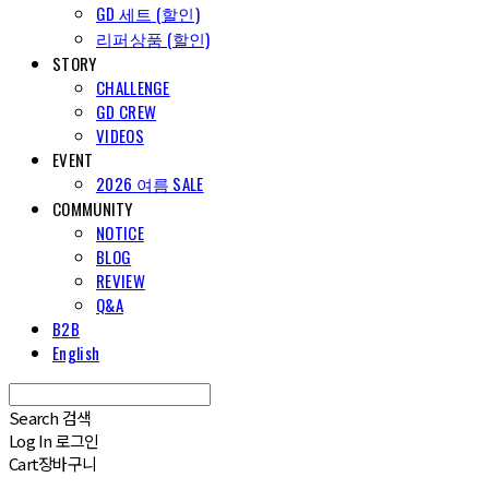
GD 세트 (할인)
리퍼상품 (할인)
STORY
CHALLENGE
GD CREW
VIDEOS
EVENT
2026 여름 SALE
COMMUNITY
NOTICE
BLOG
REVIEW
Q&A
B2B
English
Search
검색
Log In
로그인
Cart
장바구니