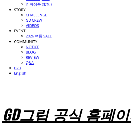
리퍼상품 (할인)
STORY
CHALLENGE
GD CREW
VIDEOS
EVENT
2026 여름 SALE
COMMUNITY
NOTICE
BLOG
REVIEW
Q&A
B2B
English
GD그립 공식 홈페