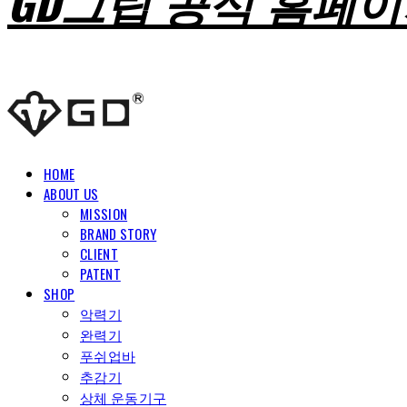
GD그립 공식 홈페
HOME
ABOUT US
MISSION
BRAND STORY
CLIENT
PATENT
SHOP
악력기
완력기
푸쉬업바
추감기
상체 운동기구