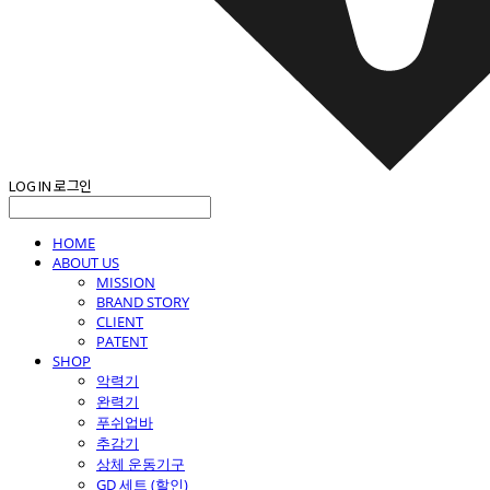
LOG IN
로그인
HOME
ABOUT US
MISSION
BRAND STORY
CLIENT
PATENT
SHOP
악력기
완력기
푸쉬업바
추감기
상체 운동기구
GD 세트 (할인)