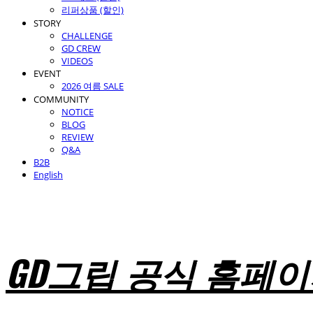
리퍼상품 (할인)
STORY
CHALLENGE
GD CREW
VIDEOS
EVENT
2026 여름 SALE
COMMUNITY
NOTICE
BLOG
REVIEW
Q&A
B2B
English
GD그립 공식 홈페