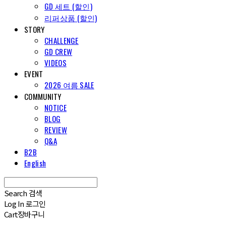
GD 세트 (할인)
리퍼상품 (할인)
STORY
CHALLENGE
GD CREW
VIDEOS
EVENT
2026 여름 SALE
COMMUNITY
NOTICE
BLOG
REVIEW
Q&A
B2B
English
Search
검색
Log In
로그인
Cart
장바구니