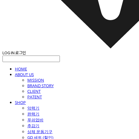
LOG IN
로그인
HOME
ABOUT US
MISSION
BRAND STORY
CLIENT
PATENT
SHOP
악력기
완력기
푸쉬업바
추감기
상체 운동기구
GD 세트 (할인)