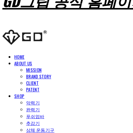
GD그립 공식 홈페
HOME
ABOUT US
MISSION
BRAND STORY
CLIENT
PATENT
SHOP
악력기
완력기
푸쉬업바
추감기
상체 운동기구