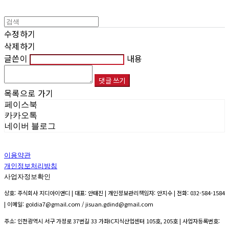
수정하기
삭제하기
글쓴이
내용
댓글 쓰기
목록으로 가기
페이스북
카카오톡
네이버 블로그
이용약관
개인정보처리방침
사업자정보확인
상호: 주식회사 지디아이앤디 | 대표: 안태진 | 개인정보관리책임자: 안지수 | 전화: 032-584-1584
| 이메일: goldia7@gmail.com / jisuan.gdind@gmail.com
주소: 인천광역시 서구 가정로 37번길 33 가좌IC지식산업센터 105호, 205호 | 사업자등록번호: