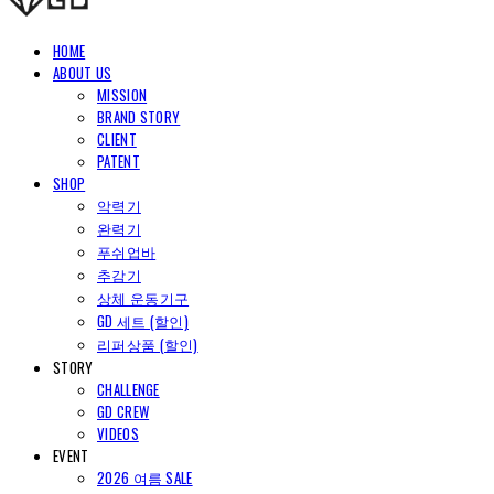
HOME
ABOUT US
MISSION
BRAND STORY
CLIENT
PATENT
SHOP
악력기
완력기
푸쉬업바
추감기
상체 운동기구
GD 세트 (할인)
리퍼상품 (할인)
STORY
CHALLENGE
GD CREW
VIDEOS
EVENT
2026 여름 SALE