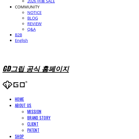
2026 여름 SALE
COMMUNITY
NOTICE
BLOG
REVIEW
Q&A
B2B
English
GD그립 공식 홈페이지
HOME
ABOUT US
MISSION
BRAND STORY
CLIENT
PATENT
SHOP