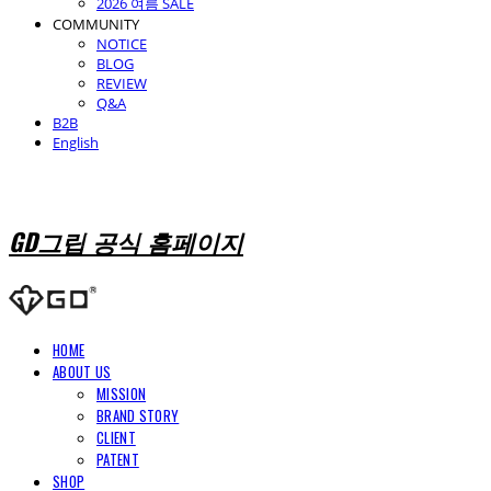
2026 여름 SALE
COMMUNITY
NOTICE
BLOG
REVIEW
Q&A
B2B
English
GD그립 공식 홈페이지
HOME
ABOUT US
MISSION
BRAND STORY
CLIENT
PATENT
SHOP