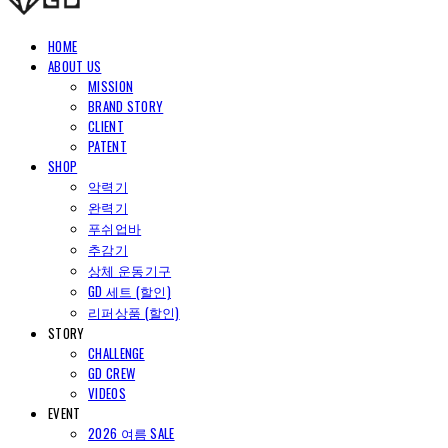
HOME
ABOUT US
MISSION
BRAND STORY
CLIENT
PATENT
SHOP
악력기
완력기
푸쉬업바
추감기
상체 운동기구
GD 세트 (할인)
리퍼상품 (할인)
STORY
CHALLENGE
GD CREW
VIDEOS
EVENT
2026 여름 SALE