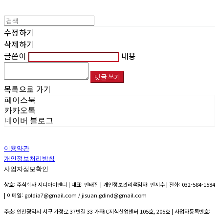
수정하기
삭제하기
글쓴이
내용
댓글 쓰기
목록으로 가기
페이스북
카카오톡
네이버 블로그
이용약관
개인정보처리방침
사업자정보확인
상호: 주식회사 지디아이앤디 | 대표: 안태진 | 개인정보관리책임자: 안지수 | 전화: 032-584-1584
| 이메일: goldia7@gmail.com / jisuan.gdind@gmail.com
주소: 인천광역시 서구 가정로 37번길 33 가좌IC지식산업센터 105호, 205호 | 사업자등록번호: