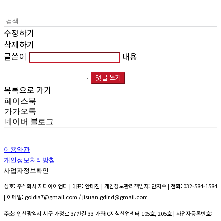
수정하기
삭제하기
글쓴이
내용
댓글 쓰기
목록으로 가기
페이스북
카카오톡
네이버 블로그
이용약관
개인정보처리방침
사업자정보확인
상호: 주식회사 지디아이앤디 | 대표: 안태진 | 개인정보관리책임자: 안지수 | 전화: 032-584-1584
| 이메일: goldia7@gmail.com / jisuan.gdind@gmail.com
주소: 인천광역시 서구 가정로 37번길 33 가좌IC지식산업센터 105호, 205호 | 사업자등록번호: