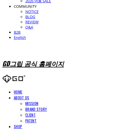
2026 여름 SALE
COMMUNITY
NOTICE
BLOG
REVIEW
Q&A
B2B
English
GD그립 공식 홈페이지
HOME
ABOUT US
MISSION
BRAND STORY
CLIENT
PATENT
SHOP