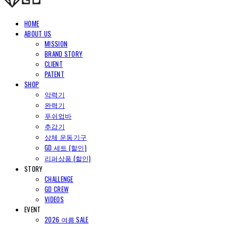
HOME
ABOUT US
MISSION
BRAND STORY
CLIENT
PATENT
SHOP
악력기
완력기
푸쉬업바
추감기
상체 운동기구
GD 세트 (할인)
리퍼상품 (할인)
STORY
CHALLENGE
GD CREW
VIDEOS
EVENT
2026 여름 SALE