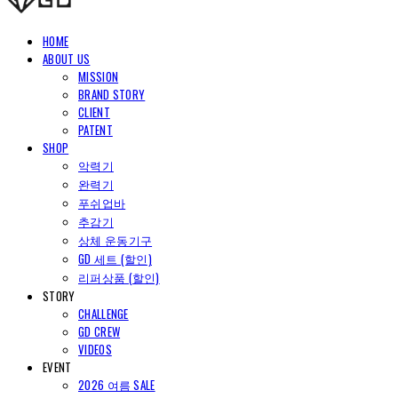
HOME
ABOUT US
MISSION
BRAND STORY
CLIENT
PATENT
SHOP
악력기
완력기
푸쉬업바
추감기
상체 운동기구
GD 세트 (할인)
리퍼상품 (할인)
STORY
CHALLENGE
GD CREW
VIDEOS
EVENT
2026 여름 SALE