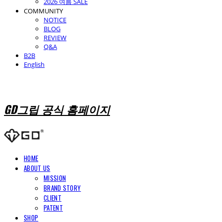
2026 여름 SALE
COMMUNITY
NOTICE
BLOG
REVIEW
Q&A
B2B
English
GD그립 공식 홈페이지
HOME
ABOUT US
MISSION
BRAND STORY
CLIENT
PATENT
SHOP