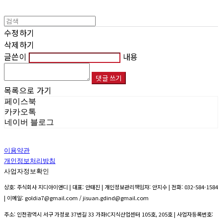
수정하기
삭제하기
글쓴이
내용
댓글 쓰기
목록으로 가기
페이스북
카카오톡
네이버 블로그
이용약관
개인정보처리방침
사업자정보확인
상호: 주식회사 지디아이앤디 | 대표: 안태진 | 개인정보관리책임자: 안지수 | 전화: 032-584-1584
| 이메일: goldia7@gmail.com / jisuan.gdind@gmail.com
주소: 인천광역시 서구 가정로 37번길 33 가좌IC지식산업센터 105호, 205호 | 사업자등록번호: