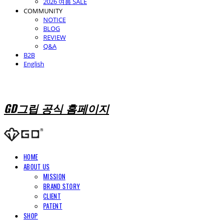
2026 여름 SALE
COMMUNITY
NOTICE
BLOG
REVIEW
Q&A
B2B
English
GD그립 공식 홈페이지
HOME
ABOUT US
MISSION
BRAND STORY
CLIENT
PATENT
SHOP