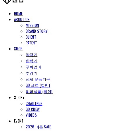
HOME
ABOUT US
MISSION
BRAND STORY
CLIENT
PATENT
SHOP
악력기
완력기
푸쉬업바
추감기
상체 운동기구
GD 세트 (할인)
리퍼상품 (할인)
STORY
CHALLENGE
GD CREW
VIDEOS
EVENT
2026 여름 SALE