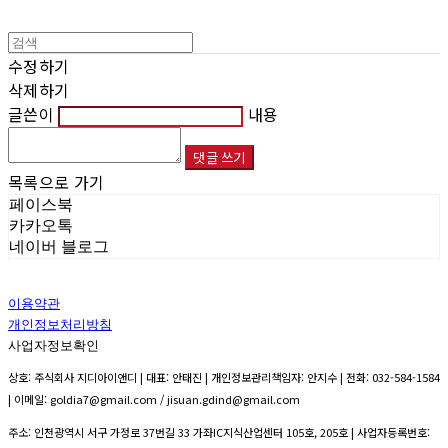
수정하기
삭제하기
글쓴이
내용
댓글 쓰기
목록으로 가기
페이스북
카카오톡
네이버 블로그
이용약관
개인정보처리방침
사업자정보확인
상호: 주식회사 지디아이앤디 | 대표: 안태진 | 개인정보관리책임자: 안지수 | 전화: 032-584-1584
| 이메일: goldia7@gmail.com / jisuan.gdind@gmail.com
주소: 인천광역시 서구 가정로 37번길 33 가좌IC지식산업센터 105호, 205호 | 사업자등록번호: