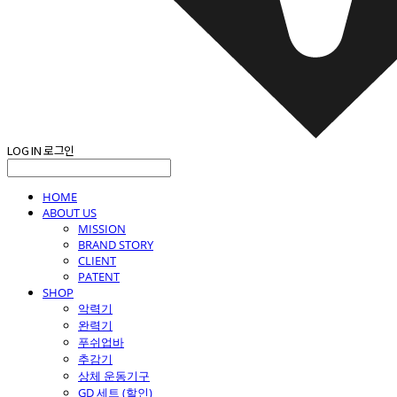
LOG IN
로그인
HOME
ABOUT US
MISSION
BRAND STORY
CLIENT
PATENT
SHOP
악력기
완력기
푸쉬업바
추감기
상체 운동기구
GD 세트 (할인)