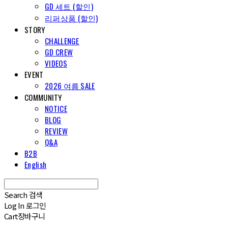
GD 세트 (할인)
리퍼상품 (할인)
STORY
CHALLENGE
GD CREW
VIDEOS
EVENT
2026 여름 SALE
COMMUNITY
NOTICE
BLOG
REVIEW
Q&A
B2B
English
Search
검색
Log In
로그인
Cart
장바구니