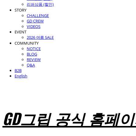
리퍼상품 (할인)
STORY
CHALLENGE
GD CREW
VIDEOS
EVENT
2026 여름 SALE
COMMUNITY
NOTICE
BLOG
REVIEW
Q&A
B2B
English
GD그립 공식 홈페