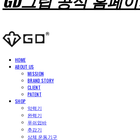
GD그립 공식 홈페
HOME
ABOUT US
MISSION
BRAND STORY
CLIENT
PATENT
SHOP
악력기
완력기
푸쉬업바
추감기
상체 운동기구