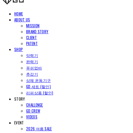
HOME
ABOUT US
MISSION
BRAND STORY
CLIENT
PATENT
SHOP
악력기
완력기
푸쉬업바
추감기
상체 운동기구
GD 세트 (할인)
리퍼상품 (할인)
STORY
CHALLENGE
GD CREW
VIDEOS
EVENT
2026 여름 SALE