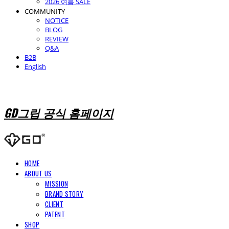
2026 여름 SALE
COMMUNITY
NOTICE
BLOG
REVIEW
Q&A
B2B
English
GD그립 공식 홈페이지
HOME
ABOUT US
MISSION
BRAND STORY
CLIENT
PATENT
SHOP