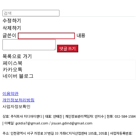
수정하기
삭제하기
글쓴이
내용
댓글 쓰기
목록으로 가기
페이스북
카카오톡
네이버 블로그
이용약관
개인정보처리방침
사업자정보확인
상호: 주식회사 지디아이앤디 | 대표: 안태진 | 개인정보관리책임자: 안지수 | 전화: 032-584-1584
| 이메일: goldia7@gmail.com / jisuan.gdind@gmail.com
주소: 인천광역시 서구 가정로 37번길 33 가좌IC지식산업센터 105호, 205호 | 사업자등록번호: