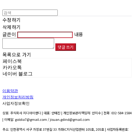
수정하기
삭제하기
글쓴이
내용
댓글 쓰기
목록으로 가기
페이스북
카카오톡
네이버 블로그
이용약관
개인정보처리방침
사업자정보확인
상호: 주식회사 지디아이앤디 | 대표: 안태진 | 개인정보관리책임자: 안지수 | 전화: 032-584-1584
| 이메일: goldia7@gmail.com / jisuan.gdind@gmail.com
주소: 인천광역시 서구 가정로 37번길 33 가좌IC지식산업센터 105호, 205호 | 사업자등록번호: