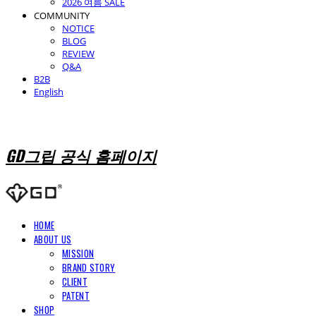
2026 여름 SALE
COMMUNITY
NOTICE
BLOG
REVIEW
Q&A
B2B
English
GD그립 공식 홈페이지
HOME
ABOUT US
MISSION
BRAND STORY
CLIENT
PATENT
SHOP