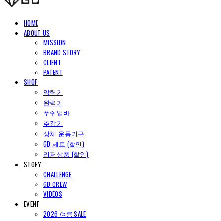
HOME
ABOUT US
MISSION
BRAND STORY
CLIENT
PATENT
SHOP
악력기
완력기
푸쉬업바
추감기
상체 운동기구
GD 세트 (할인)
리퍼상품 (할인)
STORY
CHALLENGE
GD CREW
VIDEOS
EVENT
2026 여름 SALE