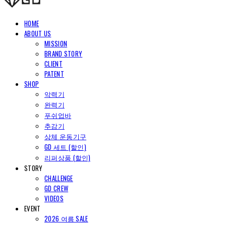
HOME
ABOUT US
MISSION
BRAND STORY
CLIENT
PATENT
SHOP
악력기
완력기
푸쉬업바
추감기
상체 운동기구
GD 세트 (할인)
리퍼상품 (할인)
STORY
CHALLENGE
GD CREW
VIDEOS
EVENT
2026 여름 SALE