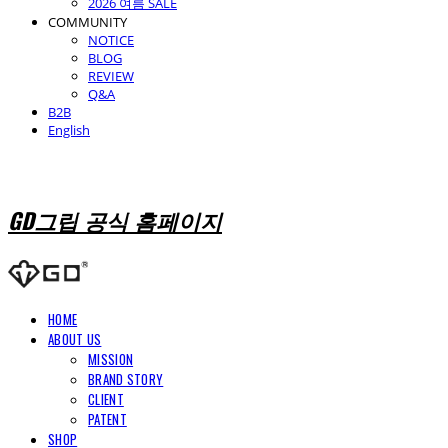
2026 여름 SALE
COMMUNITY
NOTICE
BLOG
REVIEW
Q&A
B2B
English
GD그립 공식 홈페이지
HOME
ABOUT US
MISSION
BRAND STORY
CLIENT
PATENT
SHOP