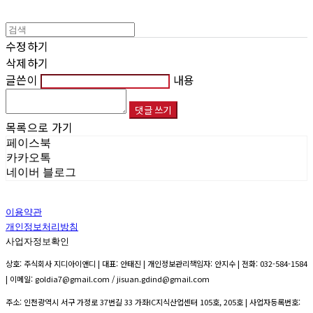
수정하기
삭제하기
글쓴이
내용
댓글 쓰기
목록으로 가기
페이스북
카카오톡
네이버 블로그
이용약관
개인정보처리방침
사업자정보확인
상호: 주식회사 지디아이앤디 | 대표: 안태진 | 개인정보관리책임자: 안지수 | 전화: 032-584-1584
| 이메일: goldia7@gmail.com / jisuan.gdind@gmail.com
주소: 인천광역시 서구 가정로 37번길 33 가좌IC지식산업센터 105호, 205호 | 사업자등록번호: