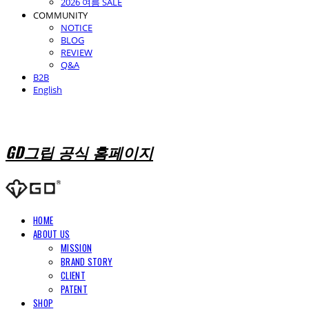
2026 여름 SALE
COMMUNITY
NOTICE
BLOG
REVIEW
Q&A
B2B
English
GD그립 공식 홈페이지
HOME
ABOUT US
MISSION
BRAND STORY
CLIENT
PATENT
SHOP