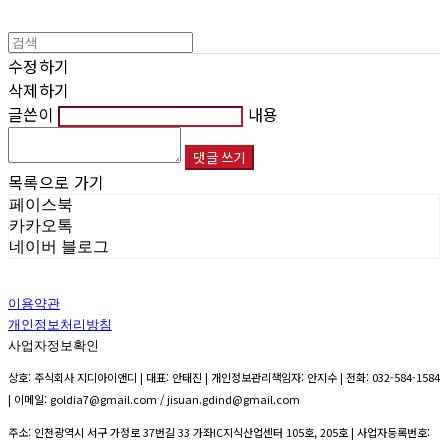
수정하기
삭제하기
글쓴이
내용
댓글 쓰기
목록으로 가기
페이스북
카카오톡
네이버 블로그
이용약관
개인정보처리방침
사업자정보확인
상호: 주식회사 지디아이앤디 | 대표: 안태진 | 개인정보관리책임자: 안지수 | 전화: 032-584-1584
| 이메일: goldia7@gmail.com / jisuan.gdind@gmail.com
주소: 인천광역시 서구 가정로 37번길 33 가좌IC지식산업센터 105호, 205호 | 사업자등록번호: