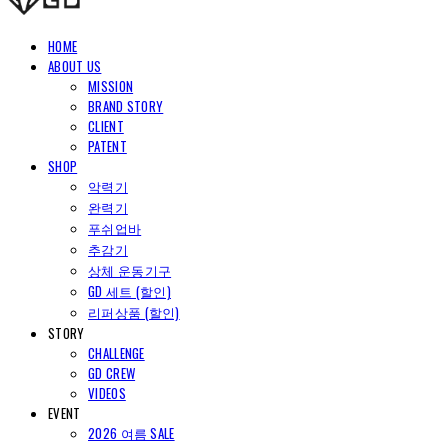
HOME
ABOUT US
MISSION
BRAND STORY
CLIENT
PATENT
SHOP
악력기
완력기
푸쉬업바
추감기
상체 운동기구
GD 세트 (할인)
리퍼상품 (할인)
STORY
CHALLENGE
GD CREW
VIDEOS
EVENT
2026 여름 SALE