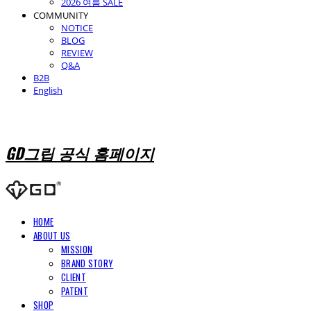
2026 여름 SALE
COMMUNITY
NOTICE
BLOG
REVIEW
Q&A
B2B
English
GD그립 공식 홈페이지
HOME
ABOUT US
MISSION
BRAND STORY
CLIENT
PATENT
SHOP