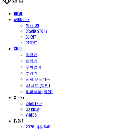
HOME
ABOUT US
MISSION
BRAND STORY
CLIENT
PATENT
SHOP
악력기
완력기
푸쉬업바
추감기
상체 운동기구
GD 세트 (할인)
리퍼상품 (할인)
STORY
CHALLENGE
GD CREW
VIDEOS
EVENT
2026 여름 SALE