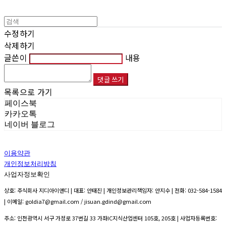
수정하기
삭제하기
글쓴이
내용
댓글 쓰기
목록으로 가기
페이스북
카카오톡
네이버 블로그
이용약관
개인정보처리방침
사업자정보확인
상호: 주식회사 지디아이앤디 | 대표: 안태진 | 개인정보관리책임자: 안지수 | 전화: 032-584-1584
| 이메일: goldia7@gmail.com / jisuan.gdind@gmail.com
주소: 인천광역시 서구 가정로 37번길 33 가좌IC지식산업센터 105호, 205호 | 사업자등록번호: