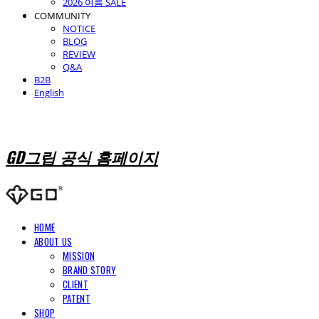
2026 여름 SALE
COMMUNITY
NOTICE
BLOG
REVIEW
Q&A
B2B
English
GD그립 공식 홈페이지
HOME
ABOUT US
MISSION
BRAND STORY
CLIENT
PATENT
SHOP