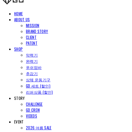
HOME
ABOUT US
MISSION
BRAND STORY
CLIENT
PATENT
SHOP
악력기
완력기
푸쉬업바
추감기
상체 운동기구
GD 세트 (할인)
리퍼상품 (할인)
STORY
CHALLENGE
GD CREW
VIDEOS
EVENT
2026 여름 SALE