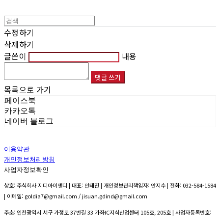
수정하기
삭제하기
글쓴이
내용
댓글 쓰기
목록으로 가기
페이스북
카카오톡
네이버 블로그
이용약관
개인정보처리방침
사업자정보확인
상호: 주식회사 지디아이앤디 | 대표: 안태진 | 개인정보관리책임자: 안지수 | 전화: 032-584-1584
| 이메일: goldia7@gmail.com / jisuan.gdind@gmail.com
주소: 인천광역시 서구 가정로 37번길 33 가좌IC지식산업센터 105호, 205호 | 사업자등록번호: