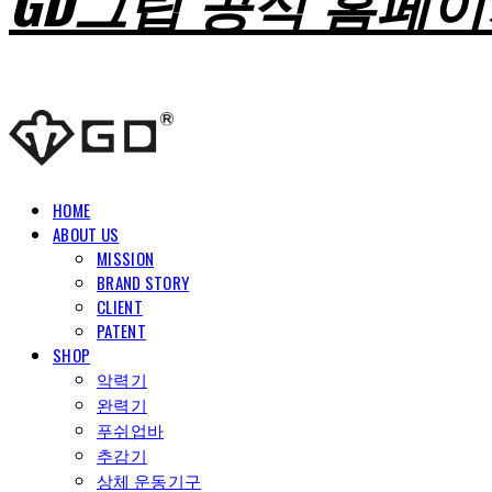
GD그립 공식 홈페
HOME
ABOUT US
MISSION
BRAND STORY
CLIENT
PATENT
SHOP
악력기
완력기
푸쉬업바
추감기
상체 운동기구