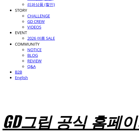
리퍼상품 (할인)
STORY
CHALLENGE
GD CREW
VIDEOS
EVENT
2026 여름 SALE
COMMUNITY
NOTICE
BLOG
REVIEW
Q&A
B2B
English
GD그립 공식 홈페