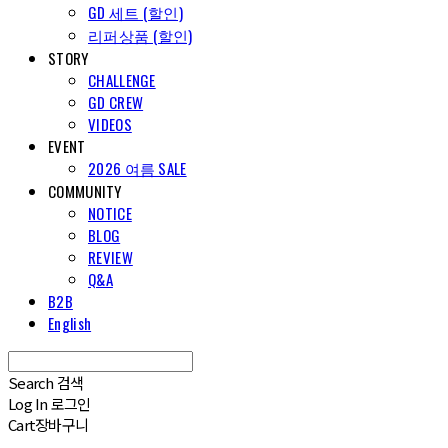
GD 세트 (할인)
리퍼상품 (할인)
STORY
CHALLENGE
GD CREW
VIDEOS
EVENT
2026 여름 SALE
COMMUNITY
NOTICE
BLOG
REVIEW
Q&A
B2B
English
Search
검색
Log In
로그인
Cart
장바구니