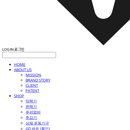
LOG IN
로그인
HOME
ABOUT US
MISSION
BRAND STORY
CLIENT
PATENT
SHOP
악력기
완력기
푸쉬업바
추감기
상체 운동기구
GD 세트 (할인)