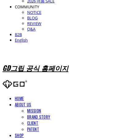
2026 여름 SALE
COMMUNITY
NOTICE
BLOG
REVIEW
Q&A
B2B
English
GD그립 공식 홈페이지
HOME
ABOUT US
MISSION
BRAND STORY
CLIENT
PATENT
SHOP