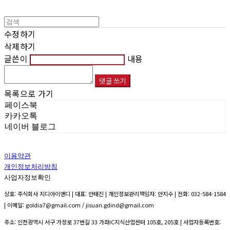
수정하기
삭제하기
글쓴이
내용
댓글 쓰기
목록으로 가기
페이스북
카카오톡
네이버 블로그
이용약관
개인정보처리방침
사업자정보확인
상호: 주식회사 지디아이앤디 | 대표: 안태진 | 개인정보관리책임자: 안지수 | 전화: 032-584-1584
| 이메일: goldia7@gmail.com / jisuan.gdind@gmail.com
주소: 인천광역시 서구 가정로 37번길 33 가좌IC지식산업센터 105호, 205호 | 사업자등록번호: