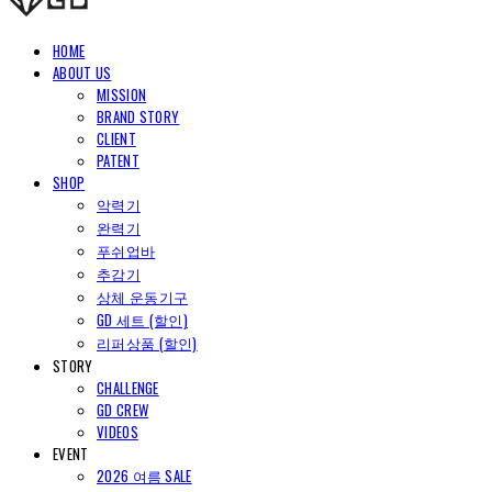
HOME
ABOUT US
MISSION
BRAND STORY
CLIENT
PATENT
SHOP
악력기
완력기
푸쉬업바
추감기
상체 운동기구
GD 세트 (할인)
리퍼상품 (할인)
STORY
CHALLENGE
GD CREW
VIDEOS
EVENT
2026 여름 SALE