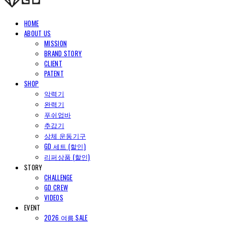
HOME
ABOUT US
MISSION
BRAND STORY
CLIENT
PATENT
SHOP
악력기
완력기
푸쉬업바
추감기
상체 운동기구
GD 세트 (할인)
리퍼상품 (할인)
STORY
CHALLENGE
GD CREW
VIDEOS
EVENT
2026 여름 SALE