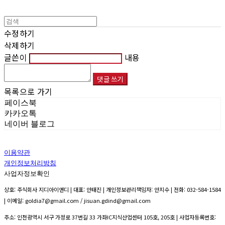
수정하기
삭제하기
글쓴이
내용
댓글 쓰기
목록으로 가기
페이스북
카카오톡
네이버 블로그
이용약관
개인정보처리방침
사업자정보확인
상호: 주식회사 지디아이앤디 | 대표: 안태진 | 개인정보관리책임자: 안지수 | 전화: 032-584-1584
| 이메일: goldia7@gmail.com / jisuan.gdind@gmail.com
주소: 인천광역시 서구 가정로 37번길 33 가좌IC지식산업센터 105호, 205호 | 사업자등록번호: