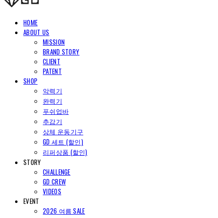
HOME
ABOUT US
MISSION
BRAND STORY
CLIENT
PATENT
SHOP
악력기
완력기
푸쉬업바
추감기
상체 운동기구
GD 세트 (할인)
리퍼상품 (할인)
STORY
CHALLENGE
GD CREW
VIDEOS
EVENT
2026 여름 SALE