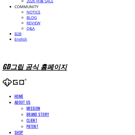
2026 여름 SALE
COMMUNITY
NOTICE
BLOG
REVIEW
Q&A
B2B
English
GD그립 공식 홈페이지
HOME
ABOUT US
MISSION
BRAND STORY
CLIENT
PATENT
SHOP