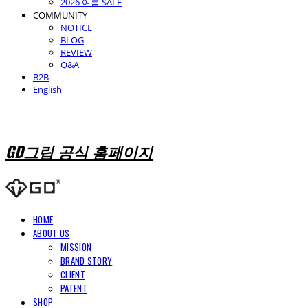
2026 여름 SALE
COMMUNITY
NOTICE
BLOG
REVIEW
Q&A
B2B
English
GD그립 공식 홈페이지
HOME
ABOUT US
MISSION
BRAND STORY
CLIENT
PATENT
SHOP