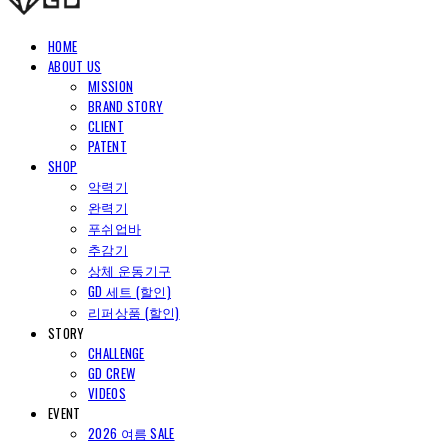
HOME
ABOUT US
MISSION
BRAND STORY
CLIENT
PATENT
SHOP
악력기
완력기
푸쉬업바
추감기
상체 운동기구
GD 세트 (할인)
리퍼상품 (할인)
STORY
CHALLENGE
GD CREW
VIDEOS
EVENT
2026 여름 SALE