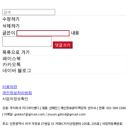
수정하기
삭제하기
글쓴이
내용
댓글 쓰기
목록으로 가기
페이스북
카카오톡
네이버 블로그
이용약관
개인정보처리방침
사업자정보확인
상호: 주식회사 지디아이앤디 | 대표: 안태진 | 개인정보관리책임자: 안지수 | 전화: 032-584-1584
| 이메일: goldia7@gmail.com / jisuan.gdind@gmail.com
주소: 인천광역시 서구 가정로 37번길 33 가좌IC지식산업센터 105호, 205호 | 사업자등록번호: