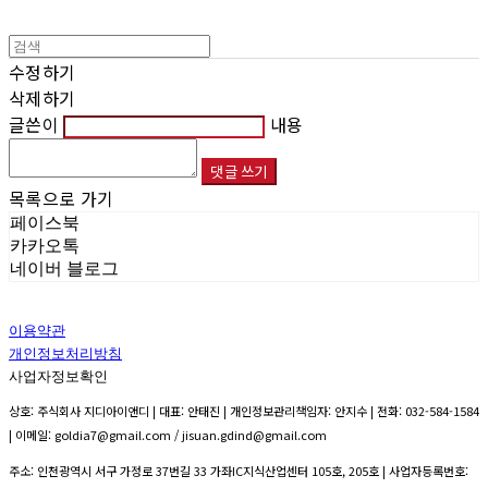
수정하기
삭제하기
글쓴이
내용
댓글 쓰기
목록으로 가기
페이스북
카카오톡
네이버 블로그
이용약관
개인정보처리방침
사업자정보확인
상호: 주식회사 지디아이앤디 | 대표: 안태진 | 개인정보관리책임자: 안지수 | 전화: 032-584-1584
| 이메일: goldia7@gmail.com / jisuan.gdind@gmail.com
주소: 인천광역시 서구 가정로 37번길 33 가좌IC지식산업센터 105호, 205호 | 사업자등록번호: