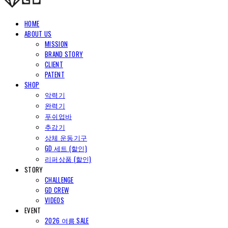
HOME
ABOUT US
MISSION
BRAND STORY
CLIENT
PATENT
SHOP
악력기
완력기
푸쉬업바
추감기
상체 운동기구
GD 세트 (할인)
리퍼상품 (할인)
STORY
CHALLENGE
GD CREW
VIDEOS
EVENT
2026 여름 SALE