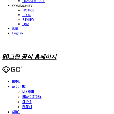
2026 여름 SALE
COMMUNITY
NOTICE
BLOG
REVIEW
Q&A
B2B
English
GD그립 공식 홈페이지
HOME
ABOUT US
MISSION
BRAND STORY
CLIENT
PATENT
SHOP