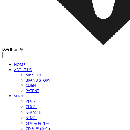
LOG IN
로그인
HOME
ABOUT US
MISSION
BRAND STORY
CLIENT
PATENT
SHOP
악력기
완력기
푸쉬업바
추감기
상체 운동기구
GD 세트 (할인)