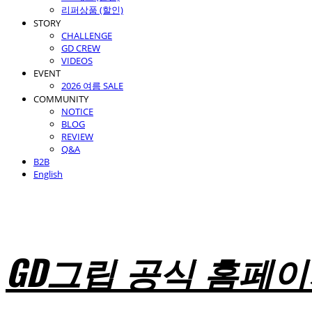
리퍼상품 (할인)
STORY
CHALLENGE
GD CREW
VIDEOS
EVENT
2026 여름 SALE
COMMUNITY
NOTICE
BLOG
REVIEW
Q&A
B2B
English
GD그립 공식 홈페