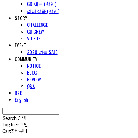
GD 세트 (할인)
리퍼상품 (할인)
STORY
CHALLENGE
GD CREW
VIDEOS
EVENT
2026 여름 SALE
COMMUNITY
NOTICE
BLOG
REVIEW
Q&A
B2B
English
Search
검색
Log In
로그인
Cart
장바구니