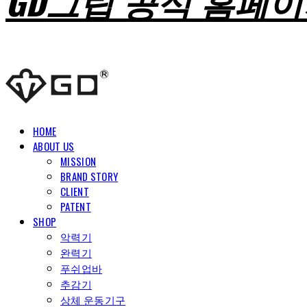
GD그립 공식 홈페
HOME
ABOUT US
MISSION
BRAND STORY
CLIENT
PATENT
SHOP
악력기
완력기
푸쉬업바
추감기
상체 운동기구